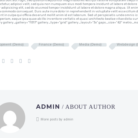
aut odit aut fugit, sed quia consequuntur magni dolores eos qui ratione voluptatem sequi n
ctetur, adipisci velit, sed quia non numquam eius modi tempora incidunt ut labore et dolo
 adipisicing elit, sed do eiusmod tempor incididunt ut labore et dolore magna aliqua. Ut eni
ea commodo consequat. Duis aute irure dolor in reprehenderit in voluptate velit esse cillum d
unt in culpa qui officia deserunt mollit anim id est laborum. Sed ut perspiciatis unde omni
periam, eaque ipsa quae ab illo inventore veritatis et quasi architecto beatae vitae dic
y gallery_gallery=”11317″ gallery_type=”grid” gallery_layout=”3x” gaps_size=”42″ metr
opment (Demo)
Finance (Demo)
Media (Demo)
Webdesign (
ADMIN
/ ABOUT AUTHOR
More posts by admin