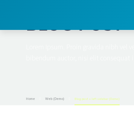
BLOG POST
Lorem Ipsum. Proin gravida nibh vel ve
bibendum auctor, nisi elit consequat i
Home
Web (Demo)
Blog post + left sidebar (Demo)