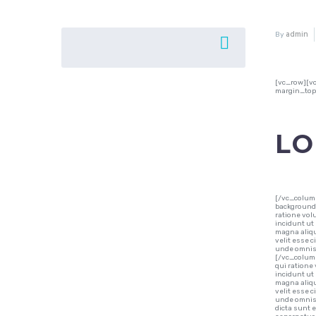
admin
By
[vc_row][v
margin_top
LO
[/vc_colum
background_
ratione vol
incidunt ut
magna aliqu
velit esse c
unde omnis 
[/vc_column
qui ratione
incidunt ut
magna aliqu
velit esse c
unde omnis 
dicta sunt