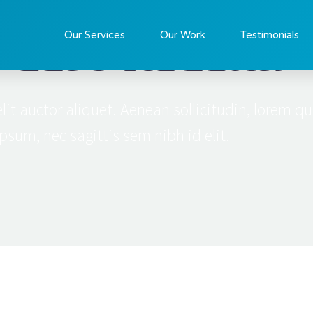
Our Services
Our Work
Testimonials
+ LEFT SIDEBAR
lit auctor aliquet. Aenean sollicitudin, lorem qu
psum, nec sagittis sem nibh id elit.