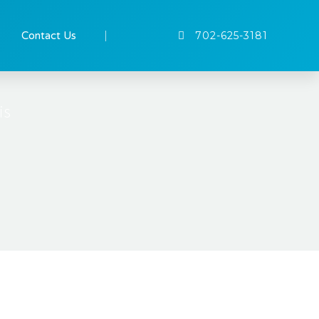
Contact Us
702-625-3181
is