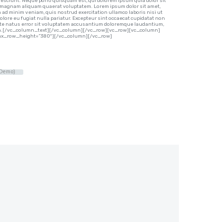
esciunt. Neque porro quisquam est, qui dolorem ipsum quia dolor sit
re magnam aliquam quaerat voluptatem. Lorem ipsum dolor sit amet,
m ad minim veniam, quis nostrud exercitation ullamco laboris nisi ut
olore eu fugiat nulla pariatur. Excepteur sint occaecat cupidatat non
s iste natus error sit voluptatem accusantium doloremque laudantium,
ta sun.[/vc_column_text][/vc_column][/vc_row][vc_row][vc_column]
o_max_row_height=”380″][/vc_column][/vc_row]
Demo)