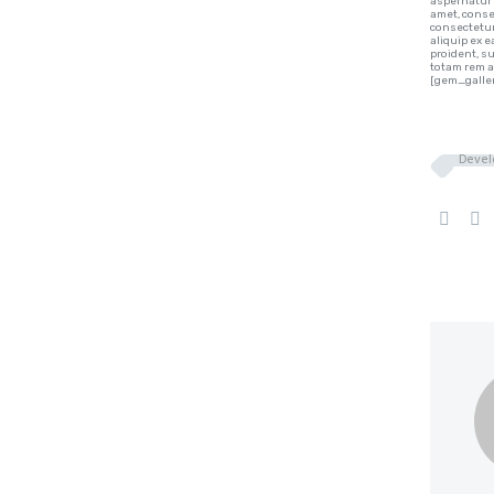
aspernatur 
amet, conse
consectetur
aliquip ex 
proident, s
totam rem a
[gem_galler
Devel