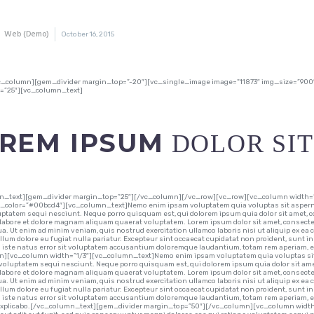
Web (Demo)
October 16, 2015
c_column][gem_divider margin_top=”-20″][vc_single_image image=”11873″ img_size=”90
=”25″][vc_column_text]
REM IPSUM
DOLOR SIT
n_text][gem_divider margin_top=”25″][/vc_column][/vc_row][vc_row][vc_column width=”1/
color=”#00bcd4″][vc_column_text]Nemo enim ipsam voluptatem quia voluptas sit aspernatu
uptatem sequi nesciunt. Neque porro quisquam est, qui dolorem ipsum quia dolor sit amet, 
 labore et dolore magnam aliquam quaerat voluptatem. Lorem ipsum dolor sit amet, consectetu
a. Ut enim ad minim veniam, quis nostrud exercitation ullamco laboris nisi ut aliquip ex ea
illum dolore eu fugiat nulla pariatur. Excepteur sint occaecat cupidatat non proident, sunt in
iste natus error sit voluptatem accusantium doloremque laudantium, totam rem aperiam, ea
][vc_column width=”1/3″][vc_column_text]Nemo enim ipsam voluptatem quia voluptas sit a
 voluptatem sequi nesciunt. Neque porro quisquam est, qui dolorem ipsum quia dolor sit ame
 labore et dolore magnam aliquam quaerat voluptatem. Lorem ipsum dolor sit amet, consectetu
a. Ut enim ad minim veniam, quis nostrud exercitation ullamco laboris nisi ut aliquip ex ea
illum dolore eu fugiat nulla pariatur. Excepteur sint occaecat cupidatat non proident, sunt in
iste natus error sit voluptatem accusantium doloremque laudantium, totam rem aperiam, eaqu
 explicabo.[/vc_column_text][gem_divider margin_top=”50″][/vc_column][vc_column width