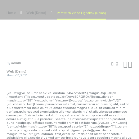
Home
Web (Demo)
Post With Video Lightbox (Demo)


0
admin
By
Web (Demo)
March 16, 2016
[vc_row][vc_column css=”.vc_custom_1457791968195{margin-top: -18px
!important;}”][gem_youtube video_id=”XovcSDRQRO4″][gem_divider
margin_top=”25″][/vc_column][/vc_row][vc_row][vc_column width=”1/2″]
[vc_column_text]Lorem ipsum dolor sit amet, consectetur adipisicing elit, sed do
eiusmod tempor incididunt ut labore et dolore magna aliqua. Ut enim ad minim
veniam, quis nostrud exercitation ullamco laboris nisi ut aliquip ex ea commodo
consequat. Duis aute irure dolor in reprehenderit in voluptate velit esse cillum
dolore eu fugiat nulla pariatur. Excepteur sint occaecat cupidatat non proident,
sunt in culpa qui officia deserunt mollit anim id est laborum.[/vc_column_text]
[gem_divider margin_top=”35″][gem_quote style=”2″ no_paddings=”1″]…Lorem
Ipsum proin gravida nibh vel velit aliquet.[/gem_quote][gem_divider
margin_top=”-32″][vc_column_text]orem ipsum dolor sit amet, consectetur
adipisicing elit, sed do eiusmod tempor incididunt ut labore et dolore magna aliqua.