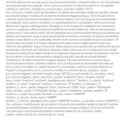
Ut enim ad minim veniam, quis nostrud exercitation ullamco laboris nisi ut aliquip
ex ea commodo consequat. Duis aute irure dolor in reprehenderit in voluptate
velit[/vc_column_text][/vc_column][vc_column width=”1/2″]
[vc_column_text]Lorem ipsum dolor sit amet, consectetur adipisicing elit, sed do
eiusmod tempor incididunt ut labore et dolore magna aliqua. Ut enim ad minim
veniam, quis nostrud exercitation ullamco laboris nisi ut aliquip ex ea commodo
consequat. Duis aute irure dolor in reprehenderit in voluptate velit esse cillum
dolore eu fugiat nulla pariatur. Excepteur sint occaecat cupidatat non proident,
sunt in culpa qui officia deserunt mollit anim id est laborum. Sed ut perspiciatis
unde omnis iste natus error sit voluptatem accusantium doloremque laudantium,
totam rem aperiam, eaque ipsa quae ab illo inventore veritatis et quasi architecto
beatae vitae dicta sunt explicabo. Nemo enim ipsam voluptatem quia voluptas sit
aspernatur aut odit aut fugit, sed quia consequuntur magni dolores eos qui
ratione voluptatem sequi nesciunt. Neque porro quisquam est, qui dolorem ipsum
quia dolor sit amet, consectetur, adipisci velit, sed quia non numquam eius modi
tempora incidunt ut labore et dolore magnam aliquam quaerat voluptatem. Lorem
ipsum dolor sit amet, consectetur adipisicing elit, sed do eiusmod tempor
incididunt ut labore et dolore magna aliqua. Ut enim ad minim veniam, quis
nostrud exercitation ullamco laboris nisi ut aliquip ex ea commodo consequat.
Duis aute irure dolor in reprehenderit in voluptate velit esse cillum dolore eu
fugiat nulla pariatur.[/vc_column_text][/vc_column][/vc_row][vc_row]
[vc_column][gem_divider margin_top=”20″][/vc_column][/vc_row][vc_row]
[vc_column][gem_alert_box icon_pack=”material” icon_shape=”circle”
icon_size=”medium” content_background_color=”” button_1_style=”outline”
button_1_size=”medium” button_1_corner=”3″ button_1_border=”2″
button_1_icon_pack=”elegant” icon_material=”f412″ icon_color=”#00bcd4″
icon_border_color=”#00bcd4″ border_color=”#e3e8ea” border_width=”3″
button_1_text=”buy now” button_1_text_color=”#8697ff”
button_1_hover_text_color=”#ffffff”
button_1_hover_background_color=”#8697ff” button_1_border_color=”#8697ff”]
[vc_column_text]Lorem ipsum dolor sit amet, consectetur adipisicing elit, sed do
eiusmod tempor incididunt ut labore et dolore magna aliqua. Ut enim ad minim
veniam, quis nostrud exercitation ullamco laboris[/vc_column_text]
[/gem_alert_box][/vc_column][/vc_row]