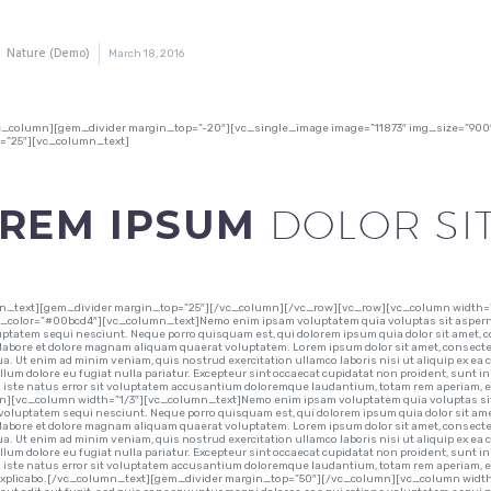
Nature (Demo)
March 18, 2016
c_column][gem_divider margin_top=”-20″][vc_single_image image=”11873″ img_size=”90
=”25″][vc_column_text]
REM IPSUM
DOLOR SI
n_text][gem_divider margin_top=”25″][/vc_column][/vc_row][vc_row][vc_column width=”1/
color=”#00bcd4″][vc_column_text]Nemo enim ipsam voluptatem quia voluptas sit aspernatu
uptatem sequi nesciunt. Neque porro quisquam est, qui dolorem ipsum quia dolor sit amet, 
 labore et dolore magnam aliquam quaerat voluptatem. Lorem ipsum dolor sit amet, consectetu
a. Ut enim ad minim veniam, quis nostrud exercitation ullamco laboris nisi ut aliquip ex ea
illum dolore eu fugiat nulla pariatur. Excepteur sint occaecat cupidatat non proident, sunt in
iste natus error sit voluptatem accusantium doloremque laudantium, totam rem aperiam, ea
][vc_column width=”1/3″][vc_column_text]Nemo enim ipsam voluptatem quia voluptas sit a
 voluptatem sequi nesciunt. Neque porro quisquam est, qui dolorem ipsum quia dolor sit ame
 labore et dolore magnam aliquam quaerat voluptatem. Lorem ipsum dolor sit amet, consectetu
a. Ut enim ad minim veniam, quis nostrud exercitation ullamco laboris nisi ut aliquip ex ea
illum dolore eu fugiat nulla pariatur. Excepteur sint occaecat cupidatat non proident, sunt in
iste natus error sit voluptatem accusantium doloremque laudantium, totam rem aperiam, eaqu
 explicabo.[/vc_column_text][gem_divider margin_top=”50″][/vc_column][vc_column width