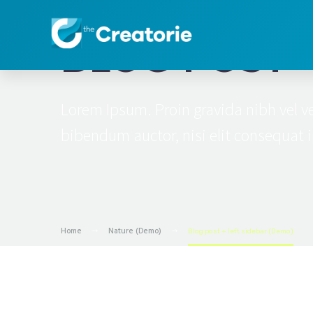
BLOG POST
Lorem Ipsum. Proin gravida nibh vel ve
bibendum auctor, nisi elit consequat i
Home
Nature (Demo)
Blog post + left sidebar (Demo)