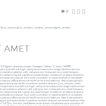



0
0″][/vc_column][/vc_row][vc_row][vc_column][gem_divider
T AMET
3″][gem_dropcap shape=”hexagon” letter=”L” color=”#ffffff”
r aut odit aut fugit, sed quia consequuntur magni dolores eos qui
consectetur, adipisci velit, sed quia non numquam eius modi tempora
r adipisicing elit, sed do eiusmod tempor incididunt ut labore et dolore
 commodo consequat. Duis aute irure dolor in reprehenderit in voluptate
 culpa qui officia deserunt mollit anim id est laborum. Sed ut perspiciatis
que ipsa quae ab illo inventore veritatis et quasi.[/vc_column_text]
spernatur aut odit aut fugit, sed quia consequuntur magni dolores eos
t, consectetur, adipisci velit, sed quia non numquam eius modi tempora
r adipisicing elit, sed do eiusmod tempor incididunt ut labore et dolore
 commodo consequat. Duis aute irure dolor in reprehenderit in voluptate
 culpa qui officia deserunt mollit anim id est laborum. Sed ut perspiciatis
e ipsa quae ab illo inventore veritatis et quasi architecto beatae vitae
=”1/3″][vc_column_text]Nemo enim ipsam voluptatem quia voluptas sit