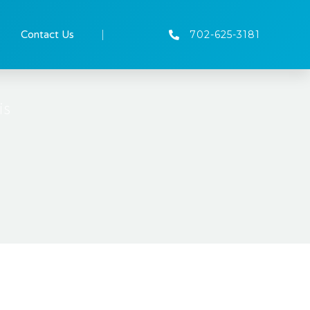
Contact Us
702-625-3181
is