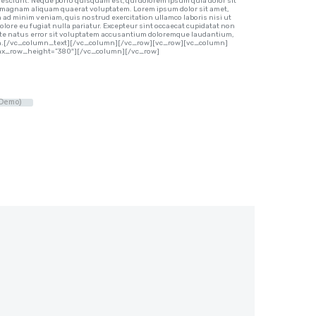
esciunt. Neque porro quisquam est, qui dolorem ipsum quia dolor sit
re magnam aliquam quaerat voluptatem. Lorem ipsum dolor sit amet,
m ad minim veniam, quis nostrud exercitation ullamco laboris nisi ut
olore eu fugiat nulla pariatur. Excepteur sint occaecat cupidatat non
s iste natus error sit voluptatem accusantium doloremque laudantium,
ta sun.[/vc_column_text][/vc_column][/vc_row][vc_row][vc_column]
o_max_row_height=”380″][/vc_column][/vc_row]
Demo)