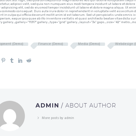
aut odit aut fugit, sed quia consequuntur magni dolores eos qui ratione voluptatem sequi n
ctetur, adipisci velit, sed quia non numquam eius modi tempora incidunt ut labore et dolo
 adipisicing elit, sed do eiusmod tempor incididunt ut labore et dolore magna aliqua. Ut eni
ea commodo consequat. Duis aute irure dolor in reprehenderit in voluptate velit esse cillum d
unt in culpa qui officia deserunt mollit anim id est laborum. Sed ut perspiciatis unde omni
periam, eaque ipsa quae ab illo inventore veritatis et quasi architecto beatae vitae dic
y gallery_gallery=”11317″ gallery_type=”grid” gallery_layout=”3x” gaps_size=”42″ metr
opment (Demo)
Finance (Demo)
Media (Demo)
Webdesign (
ADMIN
/ ABOUT AUTHOR
More posts by admin