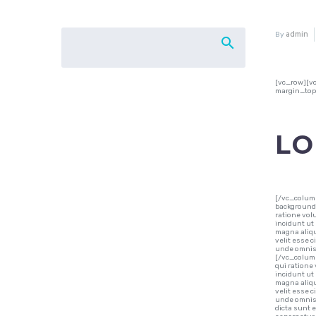
admin
By
[vc_row][v
margin_top
LO
[/vc_colum
background_
ratione vol
incidunt ut
magna aliqu
velit esse c
unde omnis 
[/vc_column
qui ratione
incidunt ut
magna aliqu
velit esse c
unde omnis 
dicta sunt