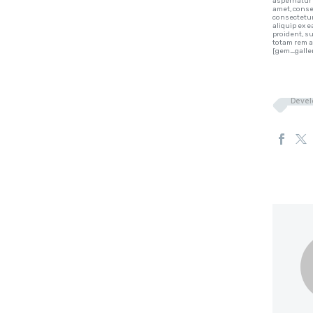
aspernatur 
amet, conse
consectetur
aliquip ex 
proident, s
totam rem a
[gem_galler
Devel