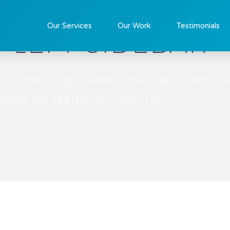
Our Services
Our Work
Testimonials
+ LEFT SIDEBAR
lit auctor aliquet. Aenean sollicitudin, lorem qu
psum, nec sagittis sem nibh id elit.